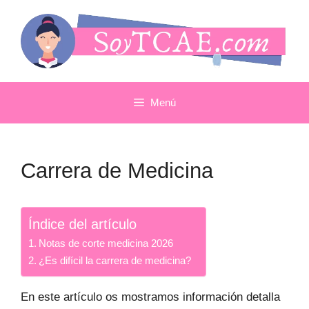
Saltar
al
contenido
Menú
Carrera de Medicina
Índice del artículo
Notas de corte medicina 2026
¿Es difícil la carrera de medicina?
En este artículo os mostramos información detalla