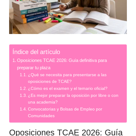
Índice del artículo
Oposiciones TCAE 2026: Guía definitiva para
preparar tu plaza
¿Qué se necesita para presentarse a las
oposiciones de TCAE?
¿Cómo es el examen y el temario oficial?
¿Es mejor preparar la oposición por libre o con
una academia?
Convocatorias y Bolsas de Empleo por
Comunidades
Oposiciones TCAE 2026: Guía