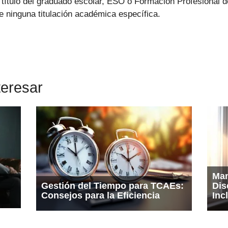
 título del graduado escolar, ESO o Formación Profesional 
e ninguna titulación académica específica.
teresar
Man
Gestión del Tiempo para TCAEs:
Dis
Consejos para la Eficiencia
Inc