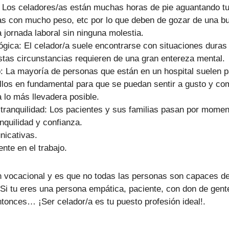
: Los celadores/as están muchas horas de pie aguantando tu
as con mucho peso, etc por lo que deben de gozar de una bu
a jornada laboral sin ninguna molestia.
ógica: El celador/a suele encontrarse con situaciones duras
stas circunstancias requieren de una gran entereza mental.
o: La mayoría de personas que están en un hospital suelen
ellos en fundamental para que se puedan sentir a gusto y c
a lo más llevadera posible.
 tranquilidad: Los pacientes y sus familias pasan por momen
anquilidad y confianza.
nicativas.
nte en el trabajo.
n vocacional y es que no todas las personas son capaces de 
 Si tu eres una persona empática, paciente, con don de gente
ntonces… ¡Ser celador/a es tu puesto profesión ideal!.