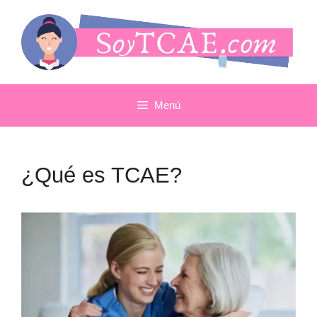
Saltar
al
contenido
Menú
¿Qué es TCAE?