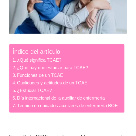
Índice del artículo
¿Qué significa TCAE?
¿Qué hay que estudiar para TCAE?
Funciones de un TCAE
Cualidades y actitudes de un TCAE
¿Estudiar TCAE?
Día internacional de la auxiliar de enfermería
Técnico en cuidados auxiliares de enfermería BOE